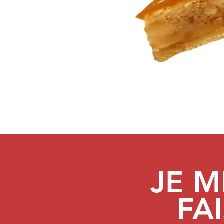
JE M
FAI