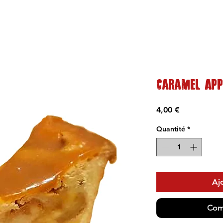
Caramel App
Prix
4,00 €
Quantité
*
Aj
Com